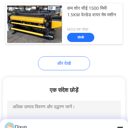
कम शोर सीई 1500 मिमी
8
1.5KW वेल्डेड वायर मेष मशीन
स्टील झंझरी वेल्डिंग मशीन
MOQ:एक जोड़ा
संपर्क
और देखो
21
रेजर कांटेदार तार मशीन
एक संदेश छोड़ें
Dixun