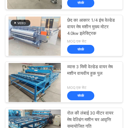
संपर्क
कारखाना
भ्रमण
छेद का आकार 1/4 इंच वेल्डेड
61
वायर मेष मशीन मुख्य मोटर
गुणवत्ता
4.0kw इलेक्ट्रिक
बाड़ जाल वेल्डिंग मशीन
MOQ:एक सेट
नियंत्रण
संपर्क
संपर्क
व्यास 3 मिमी वेल्डेड वायर मेष
करें
मशीन वायवीय हुक पुल
27
MOQ:एक सेट
एक
संपर्क
उद्धरण
मेष पैनल वेल्डिंग मशीन
का
रोल की लंबाई 30 मीटर वायर
मेष वेल्डिंग मशीन चर आवृत्ति
अनुरोध
समायोजित गति