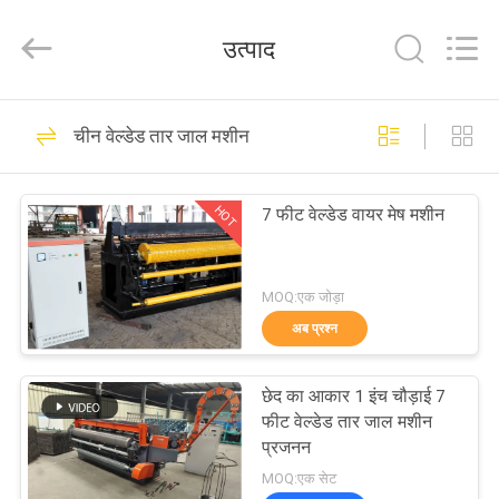
Anping
Dixun
Wire
उत्पाद
Mesh
Products
Co.,
Ltd.
All
घर
101
Rights
चीन वेल्डेड तार जाल मशीन
Reserved.
वायर मेष वेल्डिंग मशीन
उत्पादों
HOT
7 फीट वेल्डेड वायर मेष मशीन
वीआर
शो
MOQ:एक जोड़ा
अब प्रश्न
70
हमारे
मेष वेल्डिंग मशीन को
छेद का आकार 1 इंच चौड़ाई 7
बारे
फीट वेल्डेड तार जाल मशीन
मजबूत करना
में
प्रजनन
MOQ:एक सेट