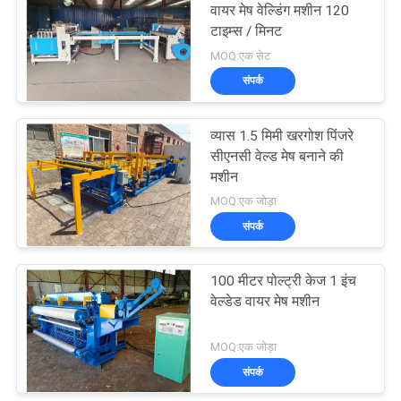
वायर मेष वेल्डिंग मशीन 120
टाइम्स / मिनट
23
MOQ:एक सेट
संपर्क
रोल मेष वेल्डिंग मशीन
व्यास 1.5 मिमी खरगोश पिंजरे
सीएनसी वेल्ड मेष बनाने की
मशीन
MOQ:एक जोड़ा
संपर्क
25
100 मीटर पोल्ट्री केज 1 इंच
वेल्डेड तार जाल मशीन
वेल्डेड वायर मेष मशीन
MOQ:एक जोड़ा
संपर्क