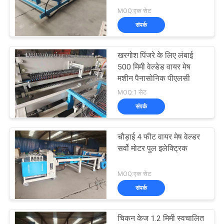
करें
MOQ:एक सेट
संपर्क
33
साइटमैप
खरगोश पिंजरे के लिए लंबाई
तय गाँठ बाड़ मशीन
500 मिमी वेल्डेड वायर मेष
PRIVACY
मशीन पैनासोनिक पीएलसी
POLICY
MOQ:1 सेट
संपर्क
चौड़ाई 4 फीट वायर मेष वेल्डर
23
सर्वो मोटर पुल इलेक्ट्रिक
कंस्ट्रक्शन मेश वेल्डिंग
MOQ:एक सेट
मशीन
संपर्क
चिकन केज 1.2 मिमी स्वचालित