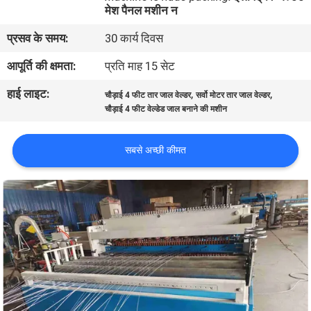
मेश पैनल मशीन न
कारखाना
भ्रमण
प्रसव के समय:
30 कार्य दिवस
आपूर्ति की क्षमता:
प्रति माह 15 सेट
गुणवत्ता
हाई लाइट:
,
,
चौड़ाई 4 फीट तार जाल वेल्डर
सर्वो मोटर तार जाल वेल्डर
नियंत्रण
चौड़ाई 4 फीट वेल्डेड जाल बनाने की मशीन
संपर्क
सबसे अच्छी कीमत
करें
एक
उद्धरण
का
अनुरोध