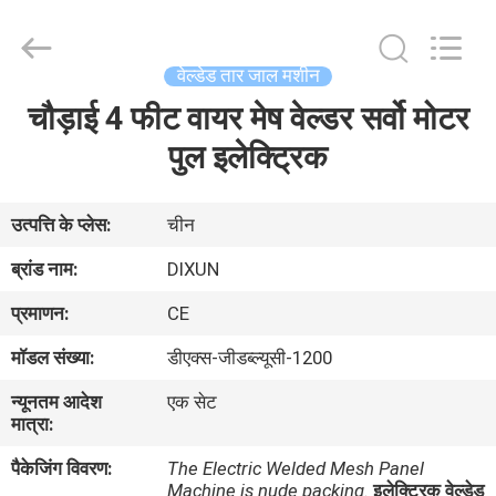
Dixun
Wire
Mesh
Products
Co.,
वेल्डेड तार जाल मशीन
Ltd.
All
चौड़ाई 4 फीट वायर मेष वेल्डर सर्वो मोटर
घर
Rights
Reserved.
पुल इलेक्ट्रिक
उत्पादों
उत्पत्ति के प्लेस:
चीन
वीआर
ब्रांड नाम:
DIXUN
शो
प्रमाणन:
CE
मॉडल संख्या:
डीएक्स-जीडब्ल्यूसी-1200
हमारे
न्यूनतम आदेश
एक सेट
बारे
मात्रा:
में
पैकेजिंग विवरण:
The Electric Welded Mesh Panel
Machine is nude packing.
इलेक्ट्रिक वेल्डेड