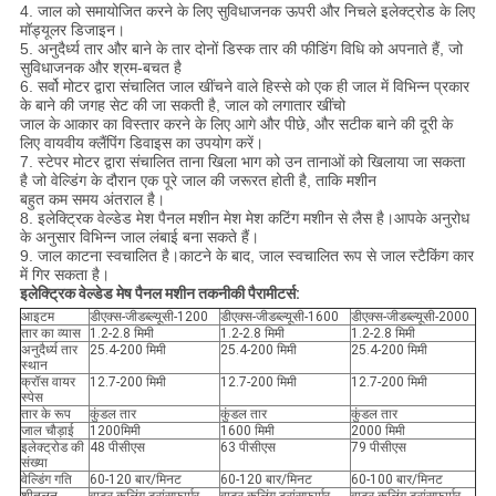
4. जाल को समायोजित करने के लिए सुविधाजनक ऊपरी और निचले इलेक्ट्रोड के लिए
मॉड्यूलर डिजाइन।
5. अनुदैर्ध्य तार और बाने के तार दोनों डिस्क तार की फीडिंग विधि को अपनाते हैं, जो
सुविधाजनक और श्रम-बचत है
6. सर्वो मोटर द्वारा संचालित जाल खींचने वाले हिस्से को एक ही जाल में विभिन्न प्रकार
के बाने की जगह सेट की जा सकती है, जाल को लगातार खींचो
जाल के आकार का विस्तार करने के लिए आगे और पीछे, और सटीक बाने की दूरी के
लिए वायवीय क्लैंपिंग डिवाइस का उपयोग करें।
7. स्टेपर मोटर द्वारा संचालित ताना खिला भाग को उन तानाओं को खिलाया जा सकता
है जो वेल्डिंग के दौरान एक पूरे जाल की जरूरत होती है, ताकि मशीन
बहुत कम समय अंतराल है।
8. इलेक्ट्रिक वेल्डेड मेश पैनल मशीन मेश मेश कटिंग मशीन से लैस है।आपके अनुरोध
के अनुसार विभिन्न जाल लंबाई बना सकते हैं।
9. जाल काटना स्वचालित है।काटने के बाद, जाल स्वचालित रूप से जाल स्टैकिंग कार
में गिर सकता है।
इलेक्ट्रिक वेल्डेड मेष पैनल मशीन तकनीकी पैरामीटर्स:
आइटम
डीएक्स-जीडब्ल्यूसी-1200
डीएक्स-जीडब्ल्यूसी-1600
डीएक्स-जीडब्ल्यूसी-2000
तार का व्यास
1.2-2.8 मिमी
1.2-2.8 मिमी
1.2-2.8 मिमी
अनुदैर्ध्य तार
25.4-200 मिमी
25.4-200 मिमी
25.4-200 मिमी
स्थान
क्रॉस वायर
12.7-200 मिमी
12.7-200 मिमी
12.7-200 मिमी
स्पेस
तार के रूप
कुंडल तार
कुंडल तार
कुंडल तार
जाल चौड़ाई
1200मिमी
1600 मिमी
2000 मिमी
इलेक्ट्रोड की
48 पीसीएस
63 पीसीएस
79 पीसीएस
संख्या
वेल्डिंग गति
60-120 बार/मिनट
60-120 बार/मिनट
60-100 बार/मिनट