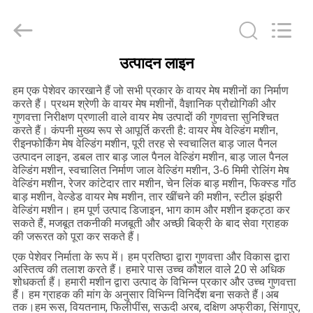
Anping
Dixun
Wire
Mesh
Products
Co.,
Ltd.
उत्पादन लाइन
All
घर
Rights
Reserved.
हम एक पेशेवर कारखाने हैं जो सभी प्रकार के वायर मेष मशीनों का निर्माण
करते हैं। प्रथम श्रेणी के वायर मेष मशीनों, वैज्ञानिक प्रौद्योगिकी और
उत्पादों
गुणवत्ता निरीक्षण प्रणाली वाले वायर मेष उत्पादों की गुणवत्ता सुनिश्चित
करते हैं। कंपनी मुख्य रूप से आपूर्ति करती है: वायर मेष वेल्डिंग मशीन,
रीइनफोर्किंग मेष वेल्डिंग मशीन, पूरी तरह से स्वचालित बाड़ जाल पैनल
उत्पादन लाइन, डबल तार बाड़ जाल पैनल वेल्डिंग मशीन, बाड़ जाल पैनल
वीआर
वेल्डिंग मशीन, स्वचालित निर्माण जाल वेल्डिंग मशीन, 3-6 मिमी रोलिंग मेष
वेल्डिंग मशीन, रेजर कांटेदार तार मशीन, चेन लिंक बाड़ मशीन, फिक्स्ड गाँठ
शो
बाड़ मशीन, वेल्डेड वायर मेष मशीन, तार खींचने की मशीन, स्टील झंझरी
वेल्डिंग मशीन। हम पूर्ण उत्पाद डिजाइन, भाग काम और मशीन इकट्ठा कर
सकते हैं, मजबूत तकनीकी मजबूती और अच्छी बिक्री के बाद सेवा ग्राहक
हमारे
की जरूरत को पूरा कर सकते हैं।
बारे
एक पेशेवर निर्माता के रूप में। हम प्रतिष्ठा द्वारा गुणवत्ता और विकास द्वारा
अस्तित्व की तलाश करते हैं। हमारे पास उच्च कौशल वाले 20 से अधिक
में
शोधकर्ता हैं। हमारी मशीन द्वारा उत्पाद के विभिन्न प्रकार और उच्च गुणवत्ता
हैं। हम ग्राहक की मांग के अनुसार विभिन्न विनिर्देश बना सकते हैं।अब
तक।हम रूस, वियतनाम, फिलीपींस, सऊदी अरब, दक्षिण अफ्रीका, सिंगापुर,