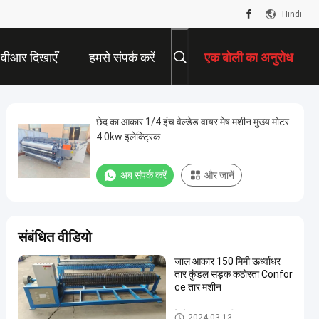
Hindi
वीआर दिखाएँ
हमसे संपर्क करें
एक बोली का अनुरोध
छेद का आकार 1/4 इंच वेल्डेड वायर मेष मशीन मुख्य मोटर
4.0kw इलेक्ट्रिक
अब संपर्क करें
और जानें
संबंधित वीडियो
जाल आकार 150 मिमी ऊर्ध्वाधर
तार कुंडल सड़क कठोरता Confor
ce तार मशीन
वेल्डेड तार जाल मशीन
2024-03-13