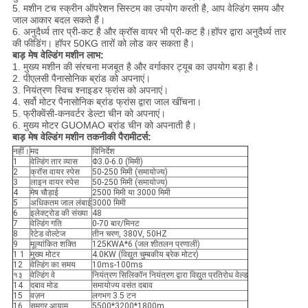
5. मशीन टच स्क्रीन ऑपरेशन सिस्टम का उपयोग करती है, आप वेल्डिंग समय और
जाल आकार बदल सकते हैं।
6. अनुदैर्ध्य तार प्री-कट है और क्रॉस वायर भी प्री-कट है।हॉपर द्वारा अनुदैर्ध्य तार
की फीडिंग। हॉपर 50KG तारों को लोड कर सकता है।
बाड़ मेष वेल्डिंग मशीन लाभ:
1. मुख्य मशीन की संरचना मजबूत है और वर्गाकार ट्यूब का उपयोग बड़ा है।
2. पीएलसी पैनासोनिक ब्रांड को अपनाएं।
3. नियंत्रण स्विच श्नाइडर फ्रांस को अपनाएं।
4. सर्वो मोटर पैनासोनिक ब्रांड फ्रांस द्वारा जाल खींचना।
5. फ्रीक्वेंसी-कनवर्टर डेल्टा चीन को अपनाएं।
6. मुख्य मोटर GUOMAO ब्रांड चीन को अपनाती है।
बाड़ मेष वेल्डिंग मशीन तकनीकी पैरामीटर्स:
नहीं।
मद
विनिर्देश
1
वेल्डिंग तार व्यास
Φ3.0-6.0 (मिमी)
2
क्रॉस वायर स्पेस
50-250 मिमी (समायोज्य)
3
लाइन वायर स्पेस
50-250 मिमी (समायोज्य)
4
मेष चौड़ाई
2500 मिमी या 3000 मिमी
5
अधिकतम जाल लंबाई
3000 मिमी
6
इलेक्ट्रोड की संख्या
48
7
वेल्डिंग गति
0-70 बार/मिनट
8
रेटेड वोल्टेज
तीन चरण, 380V, 50HZ
9
मूल्यांकित शक्ति
125KWA*6 (जल शीतलन प्रणाली)
1 1
मुख्य मोटर
4.0KW (विद्युत चुम्बकीय ब्रेक मोटर)
12
वेल्डिंग का समय
10ms-100ms
१३
वेल्डिंग वे
नियंत्रण सिलिकॉन नियंत्रण द्वारा विद्युत प्रतिरोध वेल्ड
14
दबाव मोड
समायोज्य वसंत दबाव
15
वज़न
लगभग 3.5 टन
16
समग्र आयाम
5500*3200*1800m