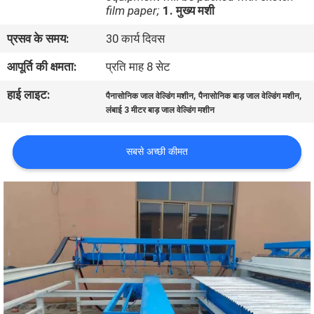
film paper;
1. मुख्य मशी
कारखाना
भ्रमण
प्रसव के समय:
30 कार्य दिवस
आपूर्ति की क्षमता:
प्रति माह 8 सेट
गुणवत्ता
हाई लाइट:
,
,
पैनासोनिक जाल वेल्डिंग मशीन
पैनासोनिक बाड़ जाल वेल्डिंग मशीन
नियंत्रण
लंबाई 3 मीटर बाड़ जाल वेल्डिंग मशीन
संपर्क
सबसे अच्छी कीमत
करें
एक
उद्धरण
का
अनुरोध