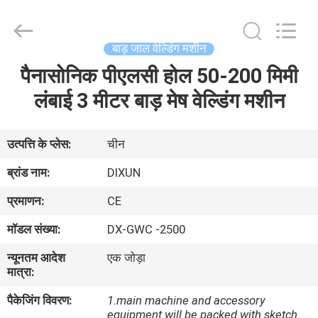
Dixun
Wire
Mesh
Products
Co.,
बाड़ जाल वेल्डिंग मशीन
Ltd.
All
पैनासोनिक पीएलसी होल 50-200 मिमी
घर
Rights
Reserved.
लंबाई 3 मीटर बाड़ मेष वेल्डिंग मशीन
उत्पादों
उत्पत्ति के प्लेस:
चीन
वीआर
ब्रांड नाम:
DIXUN
शो
प्रमाणन:
CE
मॉडल संख्या:
DX-GWC -2500
हमारे
न्यूनतम आदेश
एक जोड़ा
बारे
मात्रा:
में
पैकेजिंग विवरण:
1.main machine and accessory
equipment will be packed with sketch