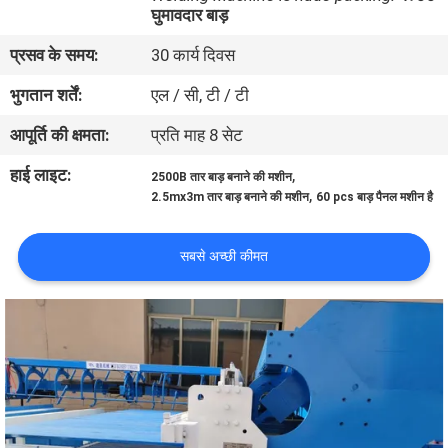
घुमावदार बाड़
कारखाना
भ्रमण
प्रसव के समय:
30 कार्य दिवस
भुगतान शर्तें:
एल / सी, टी / टी
गुणवत्ता
आपूर्ति की क्षमता:
प्रति माह 8 सेट
नियंत्रण
हाई लाइट:
,
2500B तार बाड़ बनाने की मशीन
,
2.5mx3m तार बाड़ बनाने की मशीन
60 pcs बाड़ पैनल मशीन है
संपर्क
करें
सबसे अच्छी कीमत
एक
उद्धरण
का
अनुरोध