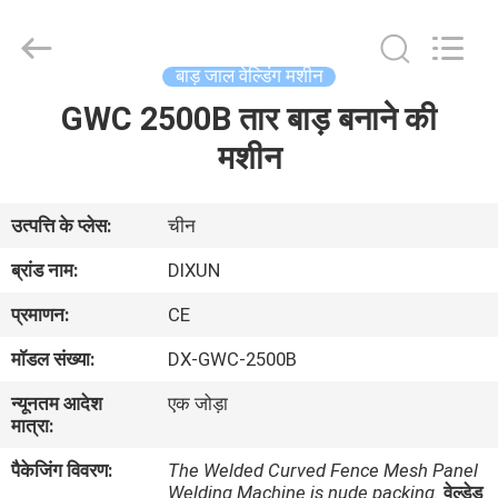
Dixun
Wire
Mesh
Products
Co.,
बाड़ जाल वेल्डिंग मशीन
Ltd.
All
GWC 2500B तार बाड़ बनाने की
घर
Rights
Reserved.
मशीन
उत्पादों
उत्पत्ति के प्लेस:
चीन
वीआर
ब्रांड नाम:
DIXUN
शो
प्रमाणन:
CE
मॉडल संख्या:
DX-GWC-2500B
हमारे
न्यूनतम आदेश
एक जोड़ा
बारे
मात्रा:
में
पैकेजिंग विवरण:
The Welded Curved Fence Mesh Panel
Welding Machine is nude packing.
वेल्डेड