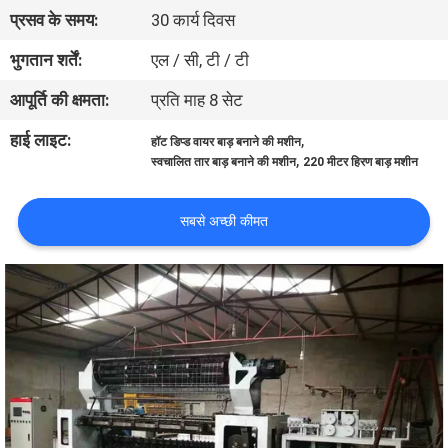
कारखाना
प्रसव के समय:
30 कार्य दिवस
भ्रमण
भुगतान शर्तें:
एल / सी, टी / टी
आपूर्ति की क्षमता:
प्रति माह 8 सेट
गुणवत्ता
हाई लाइट:
,
हॉट डिप्ड वायर बाड़ बनाने की मशीन
नियंत्रण
,
स्वचालित तार बाड़ बनाने की मशीन
220 मीटर हिरण बाड़ मशीन
संपर्क
सबसे अच्छी कीमत
करें
एक
उद्धरण
का
अनुरोध