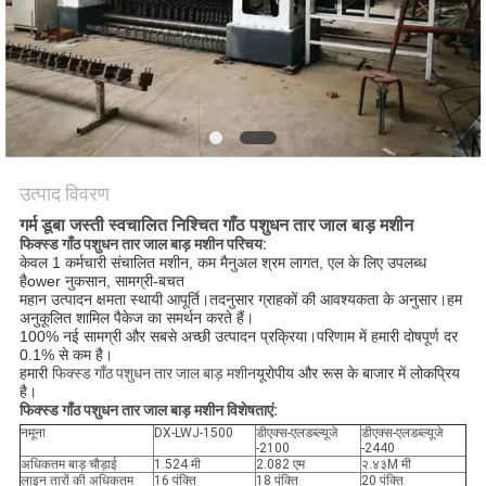
करें
साइटमैप
PRIVACY
POLICY
उत्पाद विवरण
गर्म डूबा जस्ती स्वचालित निश्चित गाँठ पशुधन तार जाल बाड़ मशीन
फिक्स्ड गाँठ पशुधन तार जाल बाड़ मशीन परिचय:
केवल 1 कर्मचारी संचालित मशीन, कम मैनुअल श्रम लागत, एल के लिए उपलब्ध 
है
ower नुकसान, सामग्री-बचत
महान उत्पादन क्षमता स्थायी आपूर्ति।तदनुसार ग्राहकों की आवश्यकता के अनुसार।हम 
अनुकूलित शामिल पैकेज का समर्थन करते हैं।
100% नई सामग्री और सबसे अच्छी उत्पादन प्रक्रिया।परिणाम में हमारी दोषपूर्ण दर 
0.1% से कम है।
हमारी 
फिक्स्ड गाँठ पशुधन तार जाल बाड़ मशीन
यूरोपीय और रूस के बाजार में लोकप्रिय 
है।
फिक्स्ड गाँठ पशुधन तार जाल बाड़ मशीन विशेषताएं:
नमूना
DX-LWJ-1500
डीएक्स-एलडब्ल्यूजे
डीएक्स-एलडब्ल्यूजे
-2100
-2440
अधिकतम बाड़ चौड़ाई
1.524 मी
2.082 एम
२.४३M मी
लाइन तारों की अधिकतम
16 पंक्ति
18 पंक्ति
20 पंक्ति