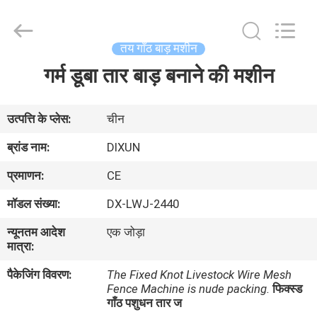
Dixun
Wire
Mesh
Products
Co.,
तय गाँठ बाड़ मशीन
Ltd.
All
गर्म डूबा तार बाड़ बनाने की मशीन
घर
Rights
Reserved.
उत्पादों
उत्पत्ति के प्लेस:
चीन
ब्रांड नाम:
DIXUN
वीआर
प्रमाणन:
CE
शो
मॉडल संख्या:
DX-LWJ-2440
न्यूनतम आदेश
एक जोड़ा
हमारे
मात्रा:
बारे
पैकेजिंग विवरण:
The Fixed Knot Livestock Wire Mesh
में
Fence Machine is nude packing.
फिक्स्ड
गाँठ पशुधन तार ज