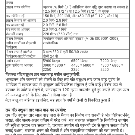
संख्या
लाइन वायर स्पेकिंग
न्यूनतम 76 मिमी (3 '') अतिरिक्त वेतन वृद्धि द्वारा बढ़ाया जा सकता है
12.5 मिमी (1/2 '') या 12.5 मिमी (1/2 '') के गुणक
तार स्पैकिंग रहें
150 मिमी, 300 मिमी, और 450 मिमी (6 '', 12 '', और 18)
लाइन के तार का आकार
2.0 मिमी- 2.8 मिमी
तार आकार रहें
2.0 मिमी- 2.8 मिमी
गाँठ तार का आकार
2.0 मिमी-2.4 मिमी
रोल की लंबाई
220 मीटर (660 फीट) तक
मोशन सिस्टम
नियंत्रित वेक्टर और सर्वो ड्राइव (MIGE ISO9001-2008)
मशीन कार्यों का पीएलसी
पनसोननिक
नियंत्रण
मोशन सप्लाई वोल्टेज
3 चरण 380 वी एसी 50/60 एचजेड
नियंत्रण आपूर्ति वोल्टेज
डीसी 24 वी
मशीन वजन
5900 किग्रा
6500 किग्रा
7200 किग्रा
मुख्य शरीर का आकार
3900 * 6800 *
4450 * 6800 *
4800 * 6800 *
2250
2250
2250
फिक्स्ड गाँठ पशुधन तार जाल बाड़ मशीन अनुप्रयोगों:
भूस्खलन और जानवरों को रोकने के लिए तय गाँठ पशुधन तार जाल बाड़ यूरोप के 
अमेरिका में व्यापक रूप से प्रयुक्त पारिस्थितिक संतुलन है 
पति बाड़ें।विशेष रूप से 
बरसात के पर्वतीय क्षेत्रों में, सनस्क्रीन 120 ग्राम नायलॉन बुने हुए कपड़े की एक परत 
को अवरुद्ध करने के लिए उपयोग किया जाता है
मैला बालू का बहिर्वाह।इसलिए, यह हाल के वर्षों में तेजी से विकसित हुआ है।
तय गाँठ पशुधन तार जाल बाड़ का उपयोग:
तय गाँठ पशुधन तार जाल बाड़ घास के मैदान का निर्माण कर सकती है और निश्चित-बिंदु 
चराई, 
और अलग-अलग कॉलम में ग्रेड करें।यह चरागाह संसाधनों के नियोजित उपयोग 
की सुविधा प्रदान कर सकता है, चरागाह उपयोग को प्रभावी ढंग से सुधार सकता है
और 
चराई दक्षता, चरागाह क्षरण को रोकती है और प्राकृतिक पर्यावरण की रक्षा करती है।