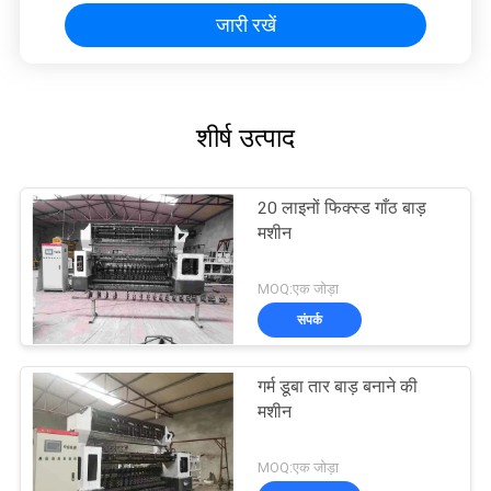
जारी रखें
शीर्ष उत्पाद
20 लाइनों फिक्स्ड गाँठ बाड़
मशीन
MOQ:एक जोड़ा
संपर्क
गर्म डूबा तार बाड़ बनाने की
मशीन
MOQ:एक जोड़ा