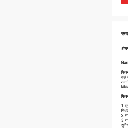
उत्
अंतर
फिक्
फिक्
कई व
तकनी
विवि
फिक्
1. मु
स्थि
2. त
3. ता
सुवि