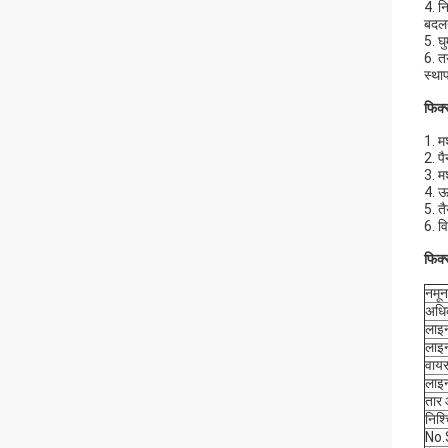
4. न
बदल
5. घ
6. त
स्था
फिक्
1. म
2. प
3. म
4. ऊ
5. त
6. व
फिक्
नमून
अधिक
लाइन
लाइन
वायर 
लाइ
तार 
निश्
No.S