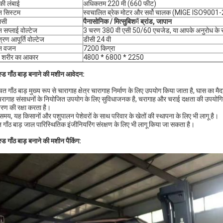
की लंबाई
अधिकतम 220 मी (660 फीट)
न सिस्टम
स्वचालित ब्रेक मोटर और सर्वो चालक (MIGE ISO9001
लसी
पैनासोनिक
/
मित्सुबिश
मैं
ब्रांड,
जापान
 सप्लाई वोल्टेज
3 चरण 380 वी एसी 50/60 एचजेड, या आपके अनुरोध के रू
त्रण आपूर्ति वोल्टेज
डीसी 24 वी
न वजन
7200 किग्रा
य शरीर का आकार
4800 * 6800 * 2250
स्ड गाँठ बाड़ बनाने की मशीन आवेदन:
चित गाँठ बाड़ मुख्य रूप से चारागाह क्षेत्र चारागाह निर्माण के लिए उपयोग किया जाता है, घास का 
रागाह संसाधनों के नियोजित उपयोग के लिए सुविधाजनक है, चरागाह और चराई दक्षता की उपयोगिता 
ावरण की रक्षा करता है।
समय, यह किसानों और पशुपालन पेशेवरों के साथ परिवार के खेतों की स्थापना के लिए भी लागू है।
 गाँठ बाड़ जाल पारिस्थितिक इंजीनियरिंग संरक्षण के लिए भी लागू किया जा सकता है।
्ड गाँठ बाड़ बनाने की मशीन पैकिंग: