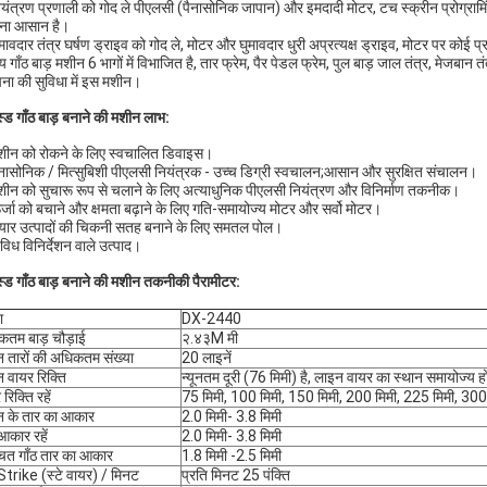
ियंत्रण प्रणाली को गोद ले पीएलसी (पैनासोनिक जापान) और इमदादी मोटर, टच स्क्रीन प्रोग्राम
ना आसान है।
ुमावदार तंत्र घर्षण ड्राइव को गोद ले, मोटर और घुमावदार धुरी अप्रत्यक्ष ड्राइव, मोटर पर कोई
य गाँठ बाड़ मशीन 6 भागों में विभाजित है, तार फ्रेम, पैर पेडल फ्रेम, पुल बाड़ जाल तंत्र, मे
पना की सुविधा में इस मशीन।
स्ड गाँठ बाड़ बनाने की मशीन लाभ:
शीन को रोकने के लिए स्वचालित डिवाइस।
ैनासोनिक / मित्सुबिशी पीएलसी नियंत्रक - उच्च डिग्री स्वचालन;आसान और सुरक्षित संचालन।
शीन को सुचारू रूप से चलाने के लिए अत्याधुनिक पीएलसी नियंत्रण और विनिर्माण तकनीक।
र्जा को बचाने और क्षमता बढ़ाने के लिए गति-समायोज्य मोटर और सर्वो मोटर।
ैयार उत्पादों की चिकनी सतह बनाने के लिए समतल पोल।
िविध विनिर्देशन वाले उत्पाद।
स्ड गाँठ बाड़ बनाने की मशीन तकनीकी पैरामीटर:
ा
DX-2440
तम बाड़ चौड़ाई
२.४३M मी
 तारों की अधिकतम संख्या
20 लाइनें
 वायर रिक्ति
न्यूनतम दूरी (76 मिमी) है, लाइन वायर का स्थान समायोज्य 
रिक्ति रहें
75 मिमी, 100 मिमी, 150 मिमी, 200 मिमी, 225 मिमी, 300
न के तार का आकार
2.0 मिमी- 3.8 मिमी
आकार रहें
2.0 मिमी- 3.8 मिमी
चित गाँठ तार का आकार
1.8 मिमी -2.5 मिमी
trike (स्टे वायर) / मिनट
प्रति मिनट 25 पंक्ति