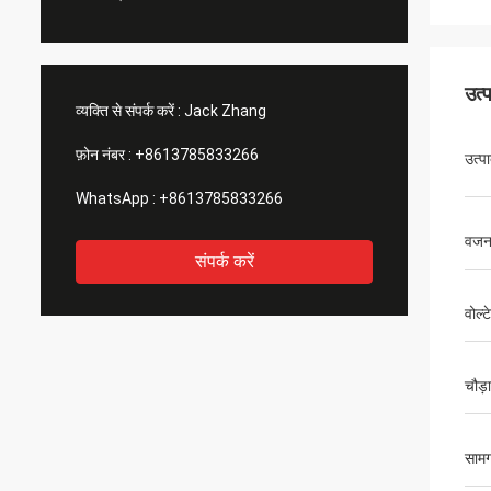
उत्
व्यक्ति से संपर्क करें :
Jack Zhang
फ़ोन नंबर :
+8613785833266
उत्प
WhatsApp :
+8613785833266
वज
संपर्क करें
वोल्
चौड़
सामग