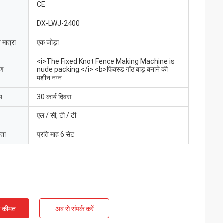
CE
DX-LWJ-2400
 मात्रा
एक जोड़ा
<i>The Fixed Knot Fence Making Machine is
रण
nude packing.</i> <b>फिक्स्ड गाँठ बाड़ बनाने की
मशीन नग्न
य
30 कार्य दिवस
एल / सी, टी / टी
मता
प्रति माह 6 सेट
ी कीमत
अब से संपर्क करें