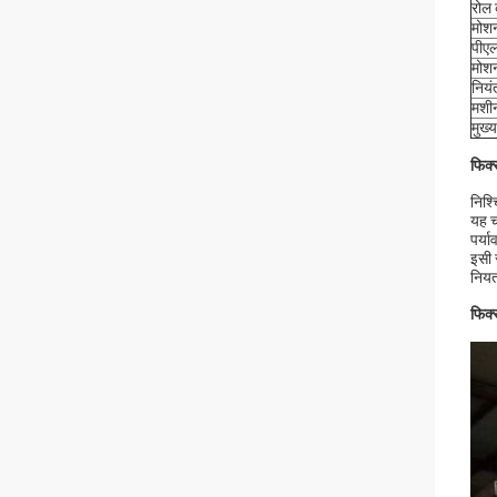
रोल 
मोश
पीए
मोशन
नियं
मशी
मुख्
फिक्
निश्
यह च
पर्य
इसी 
नियत
फिक्स