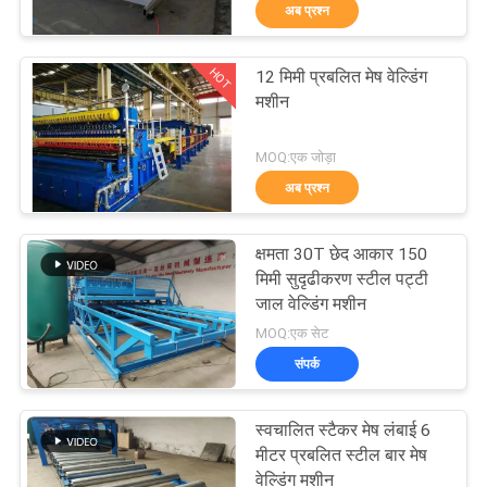
अब प्रश्न
कारखाना
भ्रमण
HOT
12 मिमी प्रबलित मेष वेल्डिंग
61
मशीन
गुणवत्ता
बाड़ जाल वेल्डिंग मशीन
MOQ:एक जोड़ा
नियंत्रण
अब प्रश्न
संपर्क
क्षमता 30T छेद आकार 150
करें
मिमी सुदृढीकरण स्टील पट्टी
जाल वेल्डिंग मशीन
27
MOQ:एक सेट
एक
संपर्क
उद्धरण
मेष पैनल वेल्डिंग मशीन
का
स्वचालित स्टैकर मेष लंबाई 6
मीटर प्रबलित स्टील बार मेष
अनुरोध
वेल्डिंग मशीन