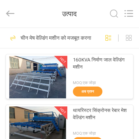
Anping
Dixun
Wire
उत्पाद
Mesh
Products
Co.,
Ltd.
All
घर
101
Rights
चीन मेष वेल्डिंग मशीन को मजबूत करना
Reserved.
वायर मेष वेल्डिंग मशीन
उत्पादों
HOT
160KVA निर्माण जाल वेल्डिंग
मशीन
वीआर
शो
MOQ:एक जोड़ा
अब प्रश्न
70
हमारे
मेष वेल्डिंग मशीन को
HOT
थायरिस्टर सिंक्रोनस रेबार मेश
बारे
वेल्डिंग मशीन
मजबूत करना
में
MOQ:एक जोड़ा