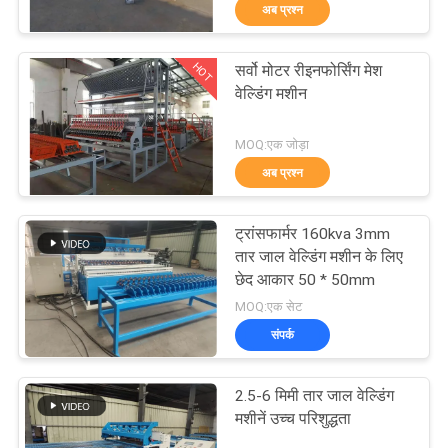
अब प्रश्न
कारखाना
भ्रमण
HOT
सर्वो मोटर रीइनफोर्सिंग मेश
61
वेल्डिंग मशीन
गुणवत्ता
बाड़ जाल वेल्डिंग मशीन
MOQ:एक जोड़ा
नियंत्रण
अब प्रश्न
संपर्क
ट्रांसफार्मर 160kva 3mm
करें
तार जाल वेल्डिंग मशीन के लिए
छेद आकार 50 * 50mm
27
MOQ:एक सेट
एक
संपर्क
उद्धरण
मेष पैनल वेल्डिंग मशीन
का
2.5-6 मिमी तार जाल वेल्डिंग
मशीनें उच्च परिशुद्धता
अनुरोध