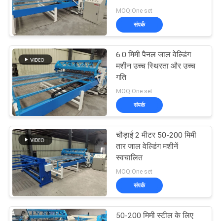
करें
MOQ:One set
संपर्क
33
साइटमैप
6.0 मिमी पैनल जाल वेल्डिंग
तय गाँठ बाड़ मशीन
मशीन उच्च स्थिरता और उच्च
PRIVACY
गति
POLICY
MOQ:One set
संपर्क
चौड़ाई 2 मीटर 50-200 मिमी
22
तार जाल वेल्डिंग मशीनें
कंस्ट्रक्शन मेश वेल्डिंग
स्वचालित
MOQ:One set
मशीन
संपर्क
50-200 मिमी स्टील के लिए