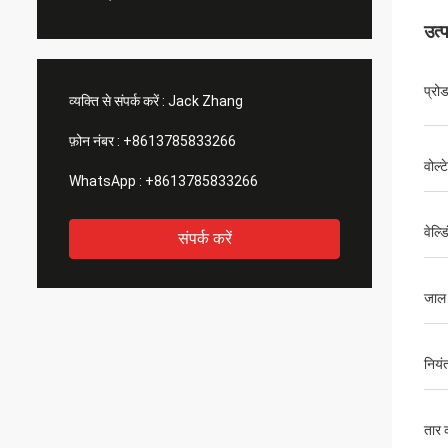
उत्
प्रो
व्यक्ति से संपर्क करें :
Jack Zhang
फ़ोन नंबर :
+8613785833266
वोल्
WhatsApp :
+8613785833266
वेल्ड
संपर्क करें
जाल 
नियं
तार 