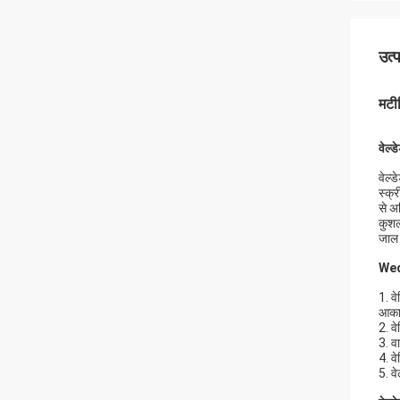
उत्
मटी
वेल्
वेल्
स्क्
से अ
कुशल
जाल 
Wedl
1. व
आकार
2. व
3. व
4. व
5. वे