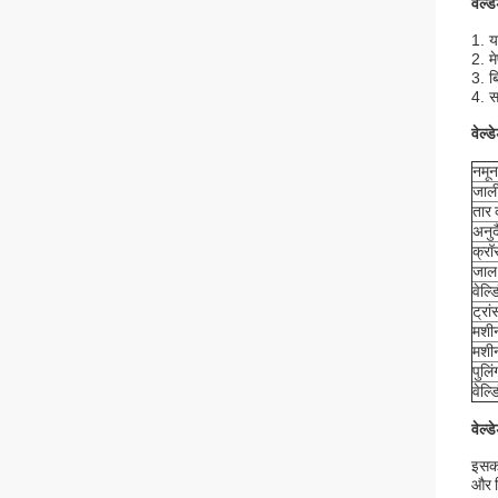
वेल्
1. य
2. म
3. 
4. स
वेल्ड
नमून
जाली
तार 
अनुदै
क्रॉ
जाल 
वेल्ड
ट्रां
मशी
मशी
पुलि
वेल्ड
वेल्ड
इसका
और न