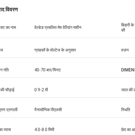
पाद विवरण
बिक्री के
डक्ट का नाम
वेल्डेड प्रबलित मेष वेल्डिंग मशीन
की
टेज
ग्राहकों के वोल्टेज के अनुसार
वज़न
िंग गति
40-70 बार/मिनट
DIMEN
की चौड़ाई
0.9-2 मी
जाल की ल
त्रण प्रणाली
पैनासोनिक पीएलसी
स्थिति
का व्यास
4.0-8.0 मिमी
छेद का 