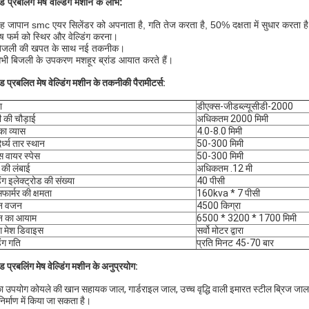
डेड प्रबलिंग मेष वेल्डिंग मशीन के लाभ:
ह जापान smc एयर सिलेंडर को अपनाता है, गति तेज करता है, 50% दक्षता में सुधार करता ह
ेष फर्म को स्थिर और वेल्डिंग करना।
बिजली की खपत के साथ नई तकनीक।
भी बिजली के उपकरण मशहूर ब्रांड आयात करते हैं।
ेड प्रबलित मेष वेल्डिंग मशीन के तकनीकी पैरामीटर्स:
ा
डीएक्स-जीडब्ल्यूसीडी-2000
 की चौड़ाई
अधिकतम 2000 मिमी
का व्यास
4.0-8.0 मिमी
र्ध्य तार स्थान
50-300 मिमी
स वायर स्पेस
50-300 मिमी
की लंबाई
अधिकतम .12 मी
िंग इलेक्ट्रोड की संख्या
40 पीसी
सफार्मर की क्षमता
160kva * 7 पीसी
न वजन
4500 किग्रा
न का आयाम
6500 * 3200 * 1700 मिमी
ंग मेश डिवाइस
सर्वो मोटर द्वारा
िंग गति
प्रति मिनट 45-70 बार
ेड प्रबलिंग मेष वेल्डिंग मशीन के अनुप्रयोग:
 उपयोग कोयले की खान सहायक जाल, गार्डराइल जाल, उच्च वृद्धि वाली इमारत स्टील ब्रिज जाल, रा
िर्माण में किया जा सकता है।