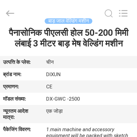
Dixun
Wire
Mesh
Products
Co.,
बाड़ जाल वेल्डिंग मशीन
Ltd.
All
पैनासोनिक पीएलसी होल 50-200 मिमी
घर
Rights
Reserved.
लंबाई 3 मीटर बाड़ मेष वेल्डिंग मशीन
उत्पादों
उत्पत्ति के प्लेस:
चीन
वीआर
ब्रांड नाम:
DIXUN
शो
प्रमाणन:
CE
मॉडल संख्या:
DX-GWC -2500
हमारे
न्यूनतम आदेश
एक जोड़ा
बारे
मात्रा:
में
पैकेजिंग विवरण:
1.main machine and accessory
equipment will be packed with sketch