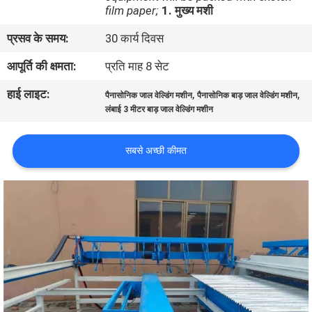
film paper;
1. मुख्य मशी
कारखाना
भ्रमण
प्रसव के समय:
30 कार्य दिवस
आपूर्ति की क्षमता:
प्रति माह 8 सेट
गुणवत्ता
हाई लाइट:
,
,
पैनासोनिक जाल वेल्डिंग मशीन
पैनासोनिक बाड़ जाल वेल्डिंग मशीन
नियंत्रण
लंबाई 3 मीटर बाड़ जाल वेल्डिंग मशीन
संपर्क
सबसे अच्छी कीमत
करें
एक
उद्धरण
का
अनुरोध