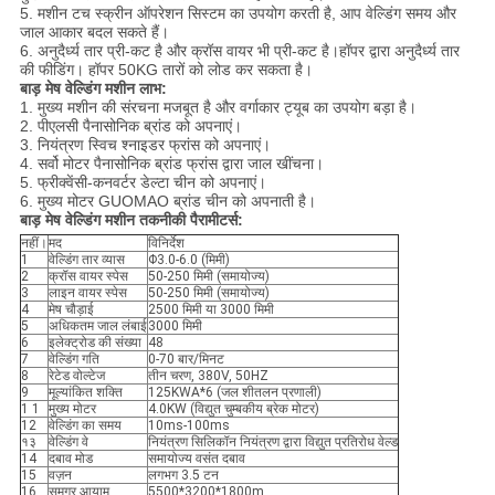
5. मशीन टच स्क्रीन ऑपरेशन सिस्टम का उपयोग करती है, आप वेल्डिंग समय और
जाल आकार बदल सकते हैं।
6. अनुदैर्ध्य तार प्री-कट है और क्रॉस वायर भी प्री-कट है।हॉपर द्वारा अनुदैर्ध्य तार
की फीडिंग। हॉपर 50KG तारों को लोड कर सकता है।
बाड़ मेष वेल्डिंग मशीन लाभ:
1. मुख्य मशीन की संरचना मजबूत है और वर्गाकार ट्यूब का उपयोग बड़ा है।
2. पीएलसी पैनासोनिक ब्रांड को अपनाएं।
3. नियंत्रण स्विच श्नाइडर फ्रांस को अपनाएं।
4. सर्वो मोटर पैनासोनिक ब्रांड फ्रांस द्वारा जाल खींचना।
5. फ्रीक्वेंसी-कनवर्टर डेल्टा चीन को अपनाएं।
6. मुख्य मोटर GUOMAO ब्रांड चीन को अपनाती है।
बाड़ मेष वेल्डिंग मशीन तकनीकी पैरामीटर्स:
नहीं।
मद
विनिर्देश
1
वेल्डिंग तार व्यास
Φ3.0-6.0 (मिमी)
2
क्रॉस वायर स्पेस
50-250 मिमी (समायोज्य)
3
लाइन वायर स्पेस
50-250 मिमी (समायोज्य)
4
मेष चौड़ाई
2500 मिमी या 3000 मिमी
5
अधिकतम जाल लंबाई
3000 मिमी
6
इलेक्ट्रोड की संख्या
48
7
वेल्डिंग गति
0-70 बार/मिनट
8
रेटेड वोल्टेज
तीन चरण, 380V, 50HZ
9
मूल्यांकित शक्ति
125KWA*6 (जल शीतलन प्रणाली)
1 1
मुख्य मोटर
4.0KW (विद्युत चुम्बकीय ब्रेक मोटर)
12
वेल्डिंग का समय
10ms-100ms
१३
वेल्डिंग वे
नियंत्रण सिलिकॉन नियंत्रण द्वारा विद्युत प्रतिरोध वेल्ड
14
दबाव मोड
समायोज्य वसंत दबाव
15
वज़न
लगभग 3.5 टन
16
समग्र आयाम
5500*3200*1800m