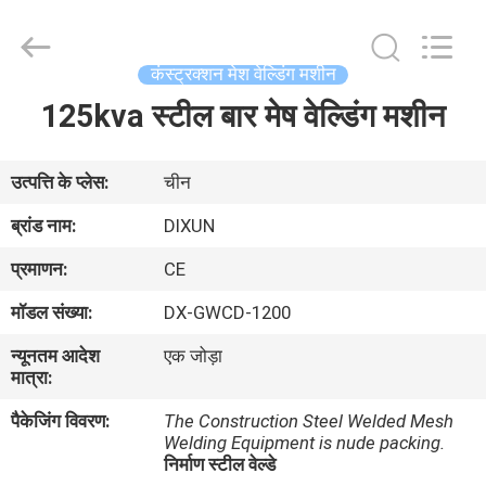
Dixun
Wire
Mesh
Products
Co.,
कंस्ट्रक्शन मेश वेल्डिंग मशीन
Ltd.
All
125kva स्टील बार मेष वेल्डिंग मशीन
घर
Rights
Reserved.
उत्पादों
उत्पत्ति के प्लेस:
चीन
ब्रांड नाम:
DIXUN
वीआर
प्रमाणन:
CE
शो
मॉडल संख्या:
DX-GWCD-1200
न्यूनतम आदेश
एक जोड़ा
हमारे
मात्रा:
बारे
पैकेजिंग विवरण:
The Construction Steel Welded Mesh
में
Welding Equipment is nude packing.
निर्माण स्टील वेल्डे