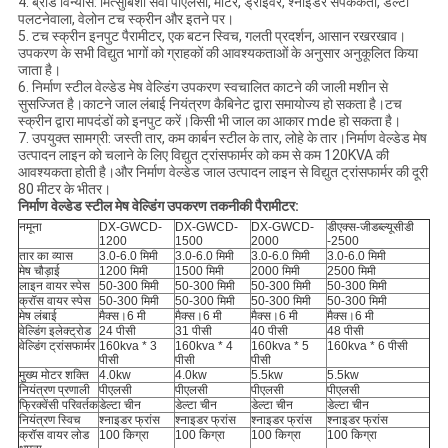
4. ब्रांड विन्यास: मित्सुबिशी सर्वो पीएलसी, मोटर, ड्राइवर, श्नाइडर संपर्ककर्ता, डेल्टा
पलटनेवाला, वेलोन टच स्क्रीन और इतने पर।
5. टच स्क्रीन इनपुट पैरामीटर, एक बटन स्विच, गलती प्रदर्शन, आसान रखरखाव।
उपकरण के सभी विद्युत भागों को ग्राहकों की आवश्यकताओं के अनुसार अनुकूलित किया
जाता है।
6. निर्माण स्टील वेल्डेड मेष वेल्डिंग उपकरण स्वचालित काटने की जाली मशीन से
सुसज्जित है।काटने जाल लंबाई नियंत्रण कैबिनेट द्वारा समायोज्य हो सकता है।टच
स्क्रीन द्वारा मापदंडों को इनपुट करें।किसी भी जाल का आकार mde हो सकता है।
7. उपयुक्त सामग्री: जस्ती तार, कम कार्बन स्टील के तार, लोहे के तार।निर्माण वेल्डेड मेष
उत्पादन लाइन को चलाने के लिए विद्युत ट्रांसफार्मर को कम से कम 120KVA की
आवश्यकता होती है।और निर्माण वेल्डेड जाल उत्पादन लाइन से विद्युत ट्रांसफार्मर की दूरी
80 मीटर के भीतर।
निर्माण वेल्डेड स्टील मेष वेल्डिंग उपकरण तकनीकी पैरामीटर:
नमूना
DX-GWCD-
DX-GWCD-
DX-GWCD-
डीएक्स-जीडब्ल्यूसीडी
1200
1500
2000
-2500
तार का व्यास
3.0-6.0 मिमी
3.0-6.0 मिमी
3.0-6.0 मिमी
3.0-6.0 मिमी
मेष चौड़ाई
1200 मिमी
1500 मिमी
2000 मिमी
2500 मिमी
लाइन वायर स्पेस
50-300 मिमी
50-300 मिमी
50-300 मिमी
50-300 मिमी
क्रॉस वायर स्पेस
50-300 मिमी
50-300 मिमी
50-300 मिमी
50-300 मिमी
मेष लंबाई
मैक्स।6 मी
मैक्स।6 मी
मैक्स।6 मी
मैक्स।6 मी
वेल्डिंग इलेक्ट्रोड
24 पीसी
31 पीसी
40 पीसी
48 पीसी
वेल्डिंग ट्रांसफार्मर
160kva * 3
160kva * 4
160kva * 5
160kva * 6 पीसी
पीसी
पीसी
पीसी
मुख्य मोटर शक्ति
4.0kw
4.0kw
5.5kw
5.5kw
नियंत्रण प्रणाली
पीएलसी
पीएलसी
पीएलसी
पीएलसी
फ्रिक्वेंसी परिवर्तक
डेल्टा चीन
डेल्टा चीन
डेल्टा चीन
डेल्टा चीन
नियंत्रण स्विच
श्नाइडर फ्रांस
श्नाइडर फ्रांस
श्नाइडर फ्रांस
श्नाइडर फ्रांस
क्रॉस वायर लोड
100 किग्रा
100 किग्रा
100 किग्रा
100 किग्रा