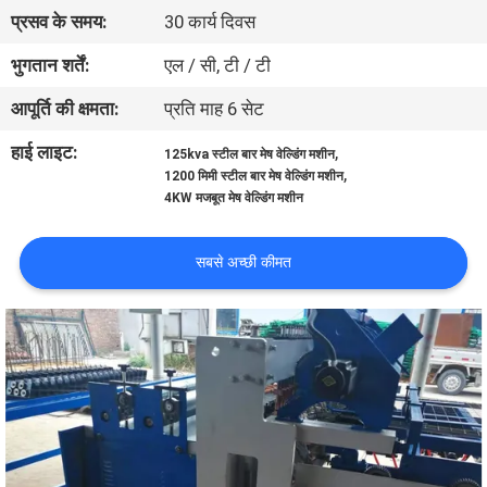
कारखाना
प्रसव के समय:
30 कार्य दिवस
भ्रमण
भुगतान शर्तें:
एल / सी, टी / टी
आपूर्ति की क्षमता:
प्रति माह 6 सेट
गुणवत्ता
हाई लाइट:
,
125kva स्टील बार मेष वेल्डिंग मशीन
नियंत्रण
,
1200 मिमी स्टील बार मेष वेल्डिंग मशीन
4KW मजबूत मेष वेल्डिंग मशीन
संपर्क
सबसे अच्छी कीमत
करें
एक
उद्धरण
का
अनुरोध