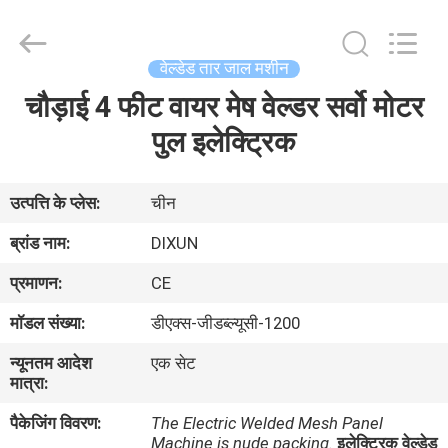
Dixun
Wire
Mesh
Products
Co.,
वेल्डेड तार जाल मशीन
Ltd.
All
चौड़ाई 4 फीट वायर मेष वेल्डर सर्वो मोटर
घर
Rights
Reserved.
पुल इलेक्ट्रिक
उत्पादों
उत्पत्ति के प्लेस:
चीन
वीआर
ब्रांड नाम:
DIXUN
शो
प्रमाणन:
CE
मॉडल संख्या:
डीएक्स-जीडब्ल्यूसी-1200
हमारे
न्यूनतम आदेश
एक सेट
बारे
मात्रा:
में
पैकेजिंग विवरण:
The Electric Welded Mesh Panel
Machine is nude packing.
इलेक्ट्रिक वेल्डेड