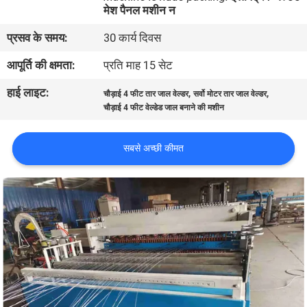
मेश पैनल मशीन न
कारखाना
भ्रमण
प्रसव के समय:
30 कार्य दिवस
आपूर्ति की क्षमता:
प्रति माह 15 सेट
गुणवत्ता
हाई लाइट:
,
,
चौड़ाई 4 फीट तार जाल वेल्डर
सर्वो मोटर तार जाल वेल्डर
नियंत्रण
चौड़ाई 4 फीट वेल्डेड जाल बनाने की मशीन
संपर्क
सबसे अच्छी कीमत
करें
एक
उद्धरण
का
अनुरोध