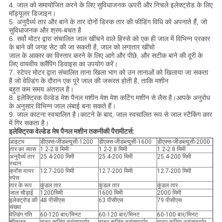
4. जाल को समायोजित करने के लिए सुविधाजनक ऊपरी और निचले इलेक्ट्रोड के लिए
मॉड्यूलर डिजाइन।
5. अनुदैर्ध्य तार और बाने के तार दोनों डिस्क तार की फीडिंग विधि को अपनाते हैं, जो
सुविधाजनक और श्रम-बचत है
6. सर्वो मोटर द्वारा संचालित जाल खींचने वाले हिस्से को एक ही जाल में विभिन्न प्रकार
के बाने की जगह सेट की जा सकती है, जाल को लगातार खींचो
जाल के आकार का विस्तार करने के लिए आगे और पीछे, और सटीक बाने की दूरी के
लिए वायवीय क्लैंपिंग डिवाइस का उपयोग करें।
7. स्टेपर मोटर द्वारा संचालित ताना खिला भाग को उन तानाओं को खिलाया जा सकता
है जो वेल्डिंग के दौरान एक पूरे जाल की जरूरत होती है, ताकि मशीन
बहुत कम समय अंतराल है।
8. इलेक्ट्रिक वेल्डेड मेश पैनल मशीन मेश मेश कटिंग मशीन से लैस है।आपके अनुरोध
के अनुसार विभिन्न जाल लंबाई बना सकते हैं।
9. जाल काटना स्वचालित है।काटने के बाद, जाल स्वचालित रूप से जाल स्टैकिंग कार
में गिर सकता है।
इलेक्ट्रिक वेल्डेड मेष पैनल मशीन तकनीकी पैरामीटर्स:
आइटम
डीएक्स-जीडब्ल्यूसी-1200
डीएक्स-जीडब्ल्यूसी-1600
डीएक्स-जीडब्ल्यूसी-2000
तार का व्यास
1.2-2.8 मिमी
1.2-2.8 मिमी
1.2-2.8 मिमी
अनुदैर्ध्य तार
25.4-200 मिमी
25.4-200 मिमी
25.4-200 मिमी
स्थान
क्रॉस वायर
12.7-200 मिमी
12.7-200 मिमी
12.7-200 मिमी
स्पेस
तार के रूप
कुंडल तार
कुंडल तार
कुंडल तार
जाल चौड़ाई
1200मिमी
1600 मिमी
2000 मिमी
इलेक्ट्रोड की
48 पीसीएस
63 पीसीएस
79 पीसीएस
संख्या
वेल्डिंग गति
60-120 बार/मिनट
60-120 बार/मिनट
60-100 बार/मिनट